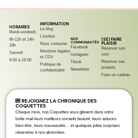
INFORMATION
HORAIRES
Le blog
Mardi-vendredi,
L'institut
NOS
(SE) FAIRE
9h-12h et 14h-
COMMUNAUTÉS
PLAISIR
Nous contacter
19h
Facebook
Réserver son
Mentions légales
Samedi
soin
Instagram
et CGV
9:00 à 18:00
Réserver ses
Tiktok
Politique de
produits
Newsletter
confidentialité
Faire un cadeau
💌 REJOIGNEZ LA CHRONIQUE DES
COQUETTES
Chaque mois, nos Coquettes vous glissent dans votre
boîte mail leurs meilleurs conseils beauté, leurs astuces
bien-être, leurs nouveautés… et quelques jolies surprises
réservées à nos abonnées.