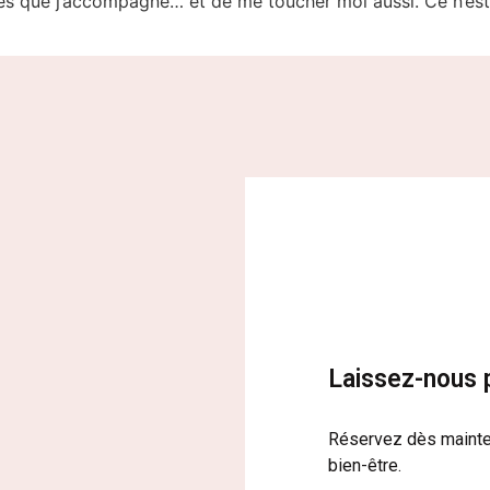
s que j’accompagne… et de me toucher moi aussi. Ce n’est 
Laissez-nous 
Réservez dès mainte
bien-être.