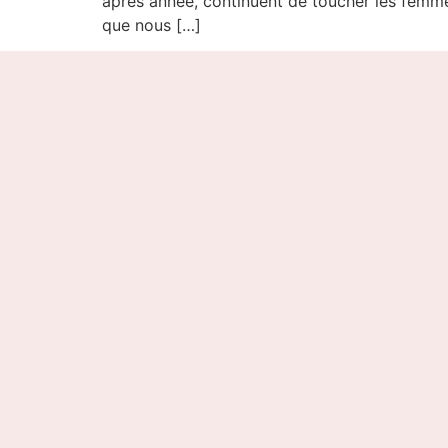
après année, continuent de toucher les femme
que nous […]