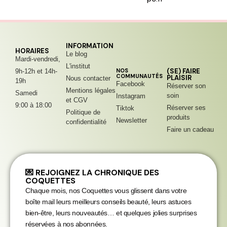
INFORMATION
HORAIRES
Le blog
Mardi-vendredi,
L'institut
NOS
(SE) FAIRE
9h-12h et 14h-
COMMUNAUTÉS
PLAISIR
Nous contacter
19h
Facebook
Réserver son
Mentions légales
Samedi
soin
Instagram
et CGV
9:00 à 18:00
Réserver ses
Tiktok
Politique de
produits
Newsletter
confidentialité
Faire un cadeau
💌 REJOIGNEZ LA CHRONIQUE DES
COQUETTES
Chaque mois, nos Coquettes vous glissent dans votre
boîte mail leurs meilleurs conseils beauté, leurs astuces
bien-être, leurs nouveautés… et quelques jolies surprises
réservées à nos abonnées.